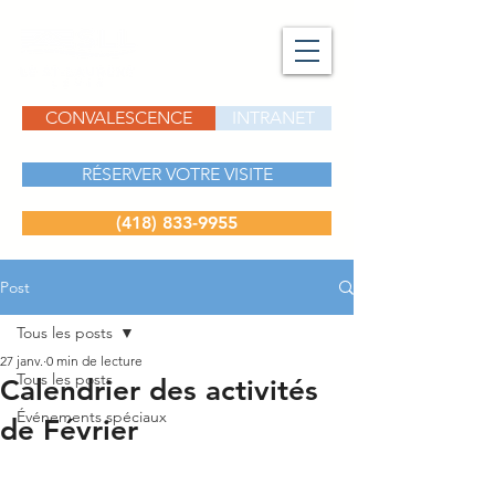
CONVALESCENCE
INTRANET
RÉSERVER VOTRE VISITE
(418) 833-9955
Post
Tous les posts
27 janv.
0 min de lecture
Tous les posts
Calendrier des activités
Événements spéciaux
de Février