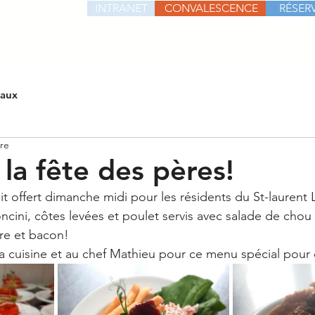
INTRANET
CONVALESCENCE
RÉSERV
RÉSIDENCE
PRIX ET SERVICES
ACTIVITÉS
CONT
iaux
ure
 la fête des pères!
it offert dimanche midi pour les résidents du St-laurent L
ini, côtes levées et poulet servis avec salade de chou e
cre et bacon! 
la cuisine et au chef Mathieu pour ce menu spécial pour