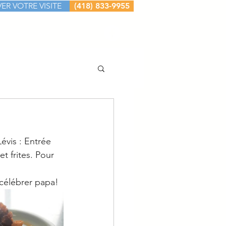
ER VOTRE VISITE
(418) 833-9955
ACTEZ-NOUS
Plus
évis : Entrée 
t frites. Pour 
 célébrer papa!