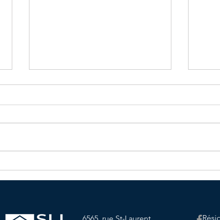
Menu du mois d'Avril
Cale
d'Avr
Rési
6565, rue St-Laurent