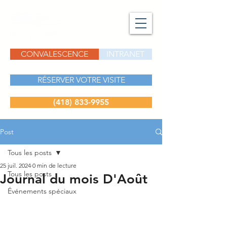
CONVALESCENCE
INTRANET
RÉSERVER VOTRE VISITE
(418) 833-9955
Post
Tous les posts
25 juil. 2024
0 min de lecture
Tous les posts
Journal du mois D'Août
Événements spéciaux