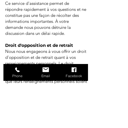
Ce service d'assistance permet de
répondre rapidement à vos questions et ne
constitue pas une façon de récolter des
informations importantes. À votre
demande nous pouvons détruire la
discussion dans un délai rapide.
Droit d'opposition et de retrait
Nous nous engageons à vous offrir un droit
d’opposition et de retrait quant à vos
renseignements personnels. Le droit
d’opposition s’entend comme étant la
possibilité offerte aux internautes de refuser
Phone
Email
Facebook
que leurs renseignements personnels soient
utilisées à certaines fins mentionnées lors
de la collecte.
Le droit de retrait s’entend comme étant la
possibilité offerte aux internautes de
demander à ce que leurs renseignements
personnels ne figurent plus, par exemple,