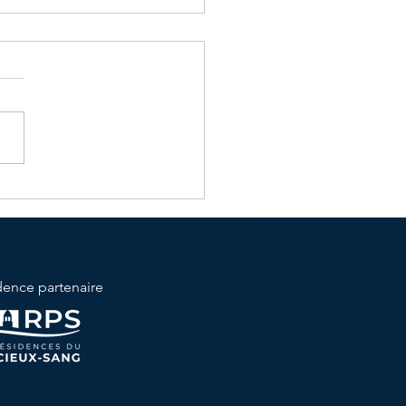
ndrier des activités
il
dence partenaire