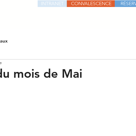
INTRANET
CONVALESCENCE
RÉSERV
RÉSIDENCE
PRIX ET SERVICES
ACTIVITÉS
CONT
iaux
e
du mois de Mai