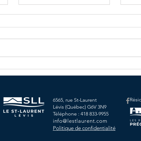
Menu du mois d'Avril
Cale
d'Avr
Rési
6565, rue St-Laurent
Lévis (Québec) G6V 3N9
Téléphone : 418 833-9955
info@lestlaurent.com
Politique de co
nfidentialité