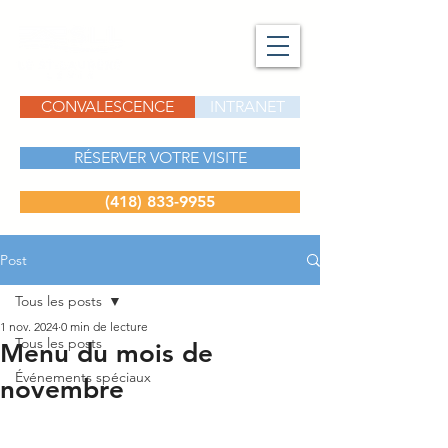
CONVALESCENCE
INTRANET
RÉSERVER VOTRE VISITE
(418) 833-9955
Post
Tous les posts
1 nov. 2024
0 min de lecture
Tous les posts
Menu du mois de
Événements spéciaux
novembre